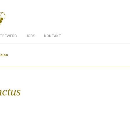
TBEWERB
JOBS
KONTAKT
selan
nctus